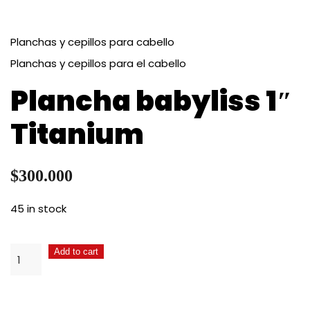
Planchas y cepillos para cabello
Planchas y cepillos para el cabello
Plancha babyliss 1″
Titanium
$
300.000
45 in stock
Plancha
Add to cart
babyliss
1"
Titanium
quantity